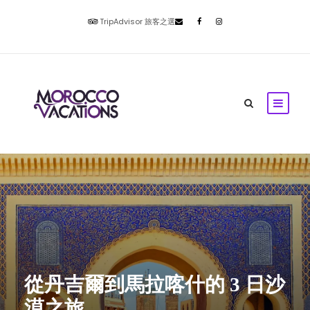
TripAdvisor 旅客之選
從丹吉爾到馬拉喀什的 3 日沙
漠之旅