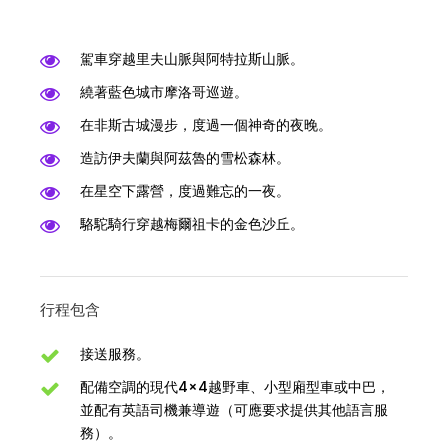
駕車穿越里夫山脈與阿特拉斯山脈。
繞著藍色城市摩洛哥巡遊。
在非斯古城漫步，度過一個神奇的夜晚。
造訪伊夫蘭與阿茲魯的雪松森林。
在星空下露營，度過難忘的一夜。
駱駝騎行穿越梅爾祖卡的金色沙丘。
行程包含
接送服務。
配備空調的現代4×4越野車、小型廂型車或中巴，
並配有英語司機兼導遊（可應要求提供其他語言服
務）。