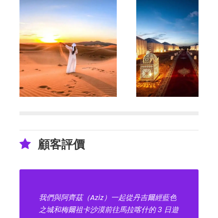
顧客評價
我們與阿齊茲（Aziz）一起從丹吉爾經藍色
之城和梅爾祖卡沙漠前往馬拉喀什的 3 日遊