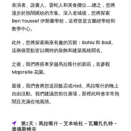
表演者、說書人、耍蛇人和美食攤位……總之，您將
漫步於熱鬧繽紛的市集。深入老城後，您將探索
Ben Youssef 伊斯蘭學校，這裡曾是古蘭經學校和
教學中心。
此外，您將探索兩座有趣的宮殿：Bahia 和 Badi。
這兩個景點皆以獨特的裝飾和建築風格聞名。
之後，我們將搭車穿越馬拉喀什的新區，並參觀
Majorelle 花園。
最後，我們會將您送回飯店或riad。馬拉喀什的晚上
自由活動。我們建議您前往廣場，那裡此時會非常熱
鬧且充滿在地風情。
第2天：馬拉喀什－艾本哈杜－瓦爾扎扎特－
達德斯峽谷