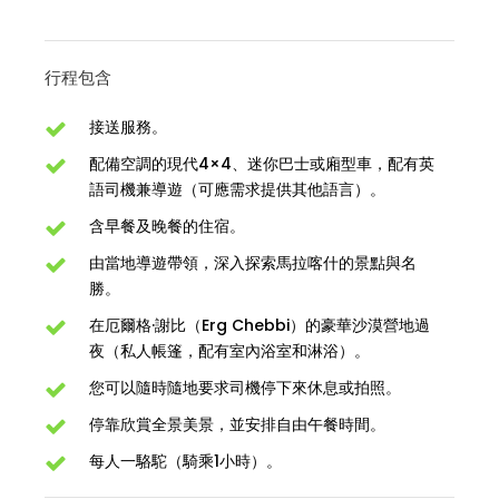
行程包含
接送服務。
配備空調的現代4×4、迷你巴士或廂型車，配有英
語司機兼導遊（可應需求提供其他語言）。
含早餐及晚餐的住宿。
由當地導遊帶領，深入探索馬拉喀什的景點與名
勝。
在厄爾格·謝比（Erg Chebbi）的豪華沙漠營地過
夜（私人帳篷，配有室內浴室和淋浴）。
您可以隨時隨地要求司機停下來休息或拍照。
停靠欣賞全景美景，並安排自由午餐時間。
每人一駱駝（騎乘1小時）。