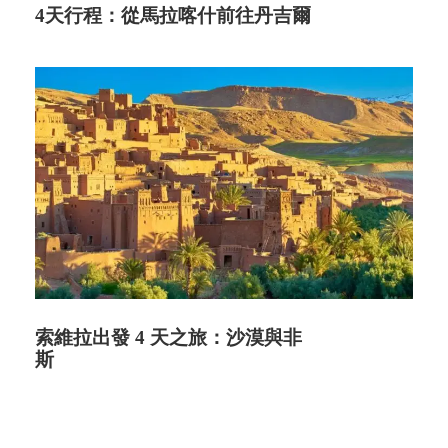
4天行程：從馬拉喀什前往丹吉爾
索維拉出發 4 天之旅：沙漠與非
斯