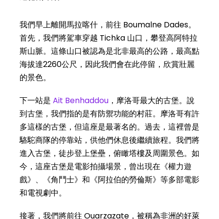
我們早上離開馬拉喀什，前往 Boumalne Dades。
首先，我們將駕車穿越 Tichka 山口，攀登高阿特拉
斯山脈。這條山口被認為是北非最高的公路，最高點
海拔達2260公尺，因此我們會在此停留，欣賞壯麗
的景色。
下一站是
Ait Benhaddou
，摩洛哥最大的古堡。說
到古堡，我們指的是有防禦功能的村莊。摩洛哥有許
多這樣的古堡，但這座是最著名的。過去，這裡曾是
駱駝商隊的停靠站，供他們休息後繼續旅程。我們將
進入古堡，徒步登上堡壘，俯瞰塔樓及周圍景色。如
今，這座古堡是電影拍攝場景，曾出現在《權力遊
戲》、《角鬥士》和《阿拉伯的勞倫斯》等多部電影
和電視劇中。
接著，我們將前往 Ouarzazate，被稱為非洲的好萊