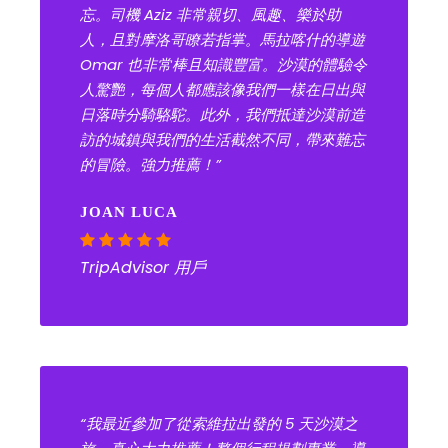
忘。司機 Aziz 非常親切、風趣、樂於助
人，且對摩洛哥瞭若指掌。馬拉喀什的導遊
Omar 也非常棒且知識豐富。沙漠的體驗令
人驚艷，每個人都應該像我們一樣在日出與
日落時分騎駱駝。此外，我們抵達沙漠前造
訪的城鎮與我們的生活截然不同，帶來難忘
的冒險。強力推薦！”
JOAN LUCA
TripAdvisor 用戶
“我最近參加了從索維拉出發的 5 天沙漠之