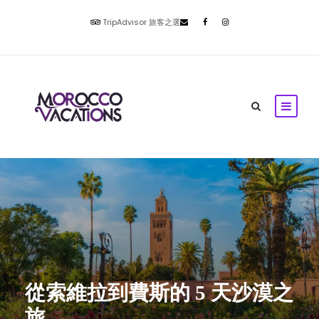
TripAdvisor 旅客之選
從索維拉到費斯的 5 天沙漠之
旅