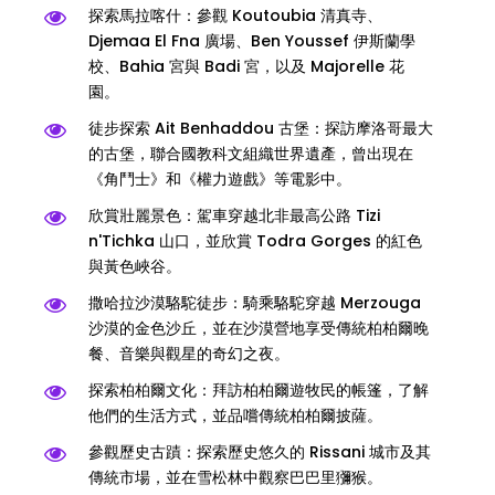
探索馬拉喀什：參觀 Koutoubia 清真寺、
Djemaa El Fna 廣場、Ben Youssef 伊斯蘭學
校、Bahia 宮與 Badi 宮，以及 Majorelle 花
園。
徒步探索 Ait Benhaddou 古堡：探訪摩洛哥最大
的古堡，聯合國教科文組織世界遺產，曾出現在
《角鬥士》和《權力遊戲》等電影中。
欣賞壯麗景色：駕車穿越北非最高公路 Tizi
n'Tichka 山口，並欣賞 Todra Gorges 的紅色
與黃色峽谷。
撒哈拉沙漠駱駝徒步：騎乘駱駝穿越 Merzouga
沙漠的金色沙丘，並在沙漠營地享受傳統柏柏爾晚
餐、音樂與觀星的奇幻之夜。
探索柏柏爾文化：拜訪柏柏爾遊牧民的帳篷，了解
他們的生活方式，並品嚐傳統柏柏爾披薩。
參觀歷史古蹟：探索歷史悠久的 Rissani 城市及其
傳統市場，並在雪松林中觀察巴巴里獼猴。