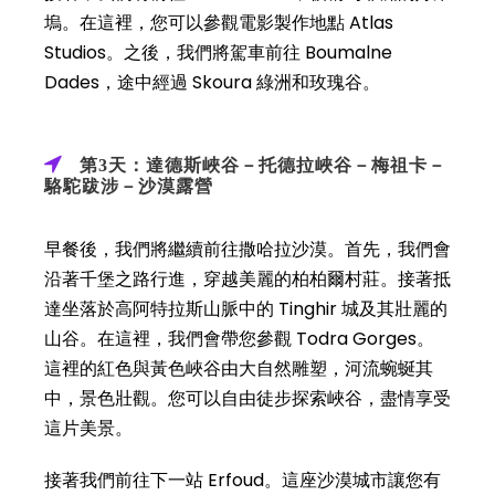
塢。在這裡，您可以參觀電影製作地點 Atlas
Studios。之後，我們將駕車前往 Boumalne
Dades，途中經過 Skoura 綠洲和玫瑰谷。
第3天：達德斯峽谷－托德拉峽谷－梅祖卡－
駱駝跋涉－沙漠露營
早餐後，我們將繼續前往撒哈拉沙漠。首先，我們會
沿著千堡之路行進，穿越美麗的柏柏爾村莊。接著抵
達坐落於高阿特拉斯山脈中的 Tinghir 城及其壯麗的
山谷。在這裡，我們會帶您參觀 Todra Gorges。
這裡的紅色與黃色峽谷由大自然雕塑，河流蜿蜒其
中，景色壯觀。您可以自由徒步探索峽谷，盡情享受
這片美景。
接著我們前往下一站 Erfoud。這座沙漠城市讓您有