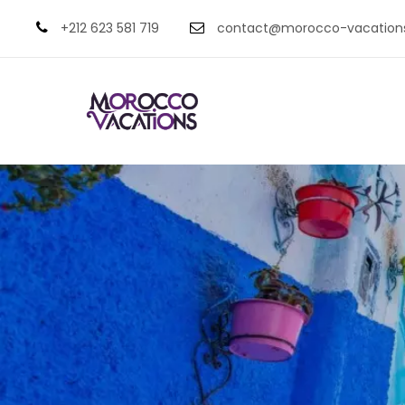
+212 623 581 719
contact@morocco-vacation