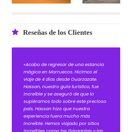
Reseñas de los Clientes
«Acabo de regresar de una estancia
mágica en Marruecos. Hicimos el
viaje de 4 días desde Ouarzazate.
Hassan, nuestro guía turístico, fue
increíble y se aseguró de que lo
supiéramos todo sobre este precioso
país. Hassan hizo que nuestra
experiencia fuera mucho más
increíble. Hemos viajado por sitios
increíbles como las Gargantas y las