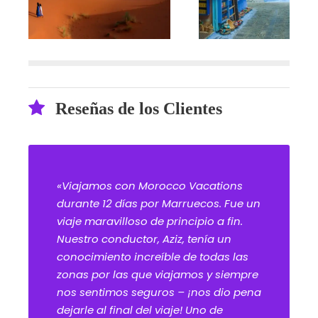
Reseñas de los Clientes
«Viajamos con Morocco Vacations
durante 12 días por Marruecos. Fue un
viaje maravilloso de principio a fin.
Nuestro conductor, Aziz, tenía un
conocimiento increíble de todas las
zonas por las que viajamos y siempre
nos sentimos seguros – ¡nos dio pena
dejarle al final del viaje! Uno de