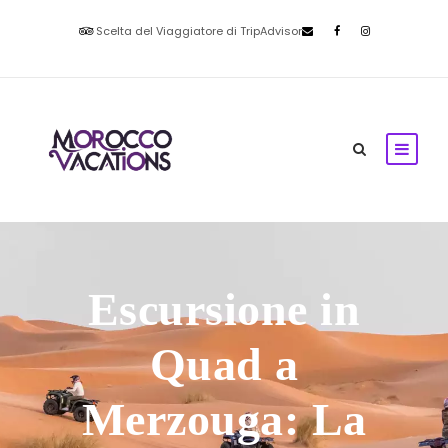
Scelta del Viaggiatore di TripAdvisor
Escursione in
Quad a
Merzouga: La