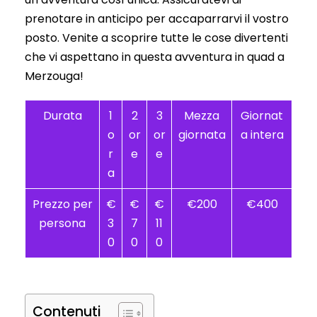
prenotare in anticipo per accaparrarvi il vostro
posto. Venite a scoprire tutte le cose divertenti
che vi aspettano in questa avventura in quad a
Merzouga!
Durata
1
2
3
Mezza
Giornat
o
or
or
giornata
a intera
r
e
e
a
Prezzo per
€
€
€
€200
€400
persona
3
7
11
0
0
0
Contenuti