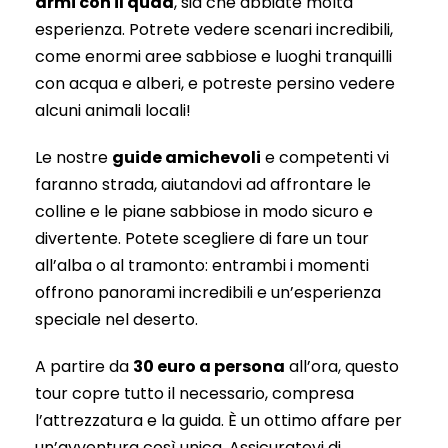
armi con il quad
, sia che abbiate molta
esperienza. Potrete vedere scenari incredibili,
come enormi aree sabbiose e luoghi tranquilli
con acqua e alberi, e potreste persino vedere
alcuni animali locali!
Le nostre
guide amichevoli
e competenti vi
faranno strada, aiutandovi ad affrontare le
colline e le piane sabbiose in modo sicuro e
divertente. Potete scegliere di fare un tour
all’alba o al tramonto: entrambi i momenti
offrono panorami incredibili e un’esperienza
speciale nel deserto.
A partire da
30 euro a persona
all’ora, questo
tour copre tutto il necessario, compresa
l’attrezzatura e la guida. È un ottimo affare per
un’avventura così unica. Assicuratevi di