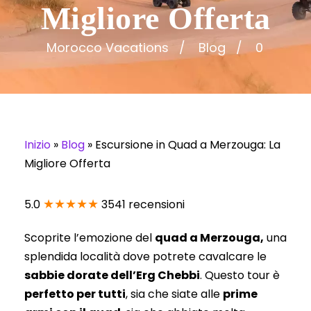
Migliore Offerta
Morocco Vacations
Blog
0
Inizio
»
Blog
»
Escursione in Quad a Merzouga: La
Migliore Offerta
★★★★★
5.0
3541 recensioni
Scoprite l’emozione del
quad a Merzouga,
una
splendida località dove potrete cavalcare le
sabbie dorate dell’Erg Chebbi
. Questo tour è
perfetto per tutti
, sia che siate alle
prime