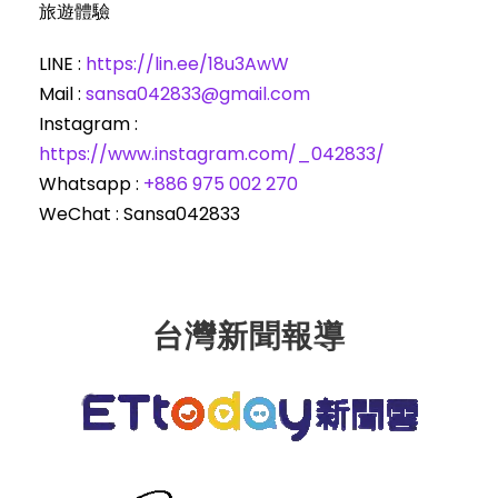
旅遊體驗
LINE :
https://lin.ee/18u3AwW
Mail :
sansa042833@gmail.com
Instagram :
https://www.instagram.com/_042833/
Whatsapp : ‪
+886 975 002 270‬
WeChat : Sansa042833
台灣新聞報導