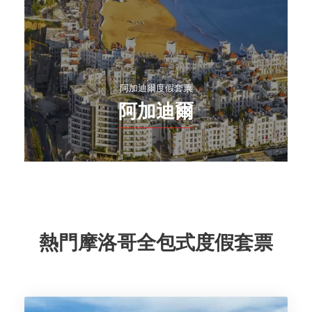
阿加迪爾度假套票
阿加迪爾
熱門摩洛哥全包式度假套票