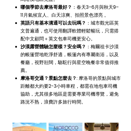
哪個季節去摩洛哥最好？
：春天3–6月與秋天9–
11月氣候宜人、白天涼爽、拍照景色漂亮 。
英語只有基本溝通可以去玩嗎？
：城市觀光區英
文普遍通，也可使用翻譯軟體輕鬆暢玩，只需搭
配中文顧問＋英文包車司機更安心。
沙漠露營體驗怎麼樣？安全嗎？
：梅爾祖卡沙漠
的帳篷營地乾淨舒適，帳篷內有專屬衛浴，以及
餐廳，視野壯闊，駱駝行與星空晚餐非常值得推
薦。
摩洛哥交通？景點怎麼去？
: 摩洛哥的景點與城市
距離都大約要2-3小時車程，都需在地包車司機
協助，尤其很多地區是需要專業司機導覽，避免
路況不熟，浪費許多旅行時間。