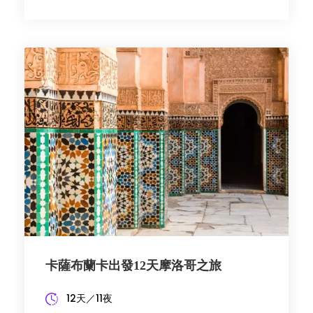
卡薩布蘭卡出發12天摩洛哥之旅
12天／11夜