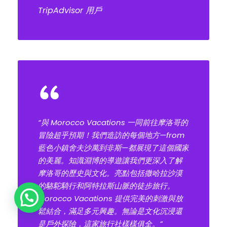
TripAdvisor 用戶
“
“與 Morocco Vacations 一同前往摩洛哥的
冒險超乎預期！我們造訪的每個地方—from
藍色小鎮舍夫沙萬到非斯—都展現了這個國家
的美麗。知識淵博的導遊讓我們更深入了解
摩洛哥的歷史與文化。亮點包括撒哈拉沙漠
的駱駝騎行和阿特拉斯山脈的徒步旅行。
Plan Your Tour!
Morocco Vacations 提供完美的刺激與放
鬆結合，滿足多元興趣。無論是文化沉浸還
是戶外探險，這家旅行社樣樣俱全。”