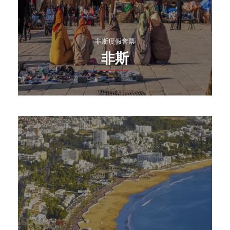
非斯度假套票
非斯