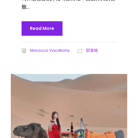
難...
Read More
Morocco Vacations
部落格