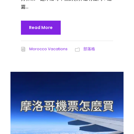
篇...
Read More
Morocco Vacations
部落格