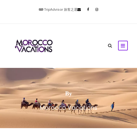
TripAdvisor 旅客之選
By
Morocco Vacations