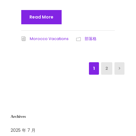
Read More
Morocco Vacations
部落格
1
2
Archives
2025 年 7 月