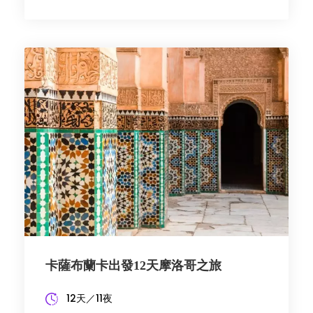
卡薩布蘭卡出發12天摩洛哥之旅
12天／11夜