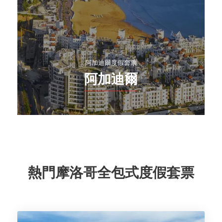
阿加迪爾度假套票
阿加迪爾
熱門摩洛哥全包式度假套票