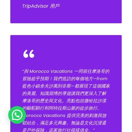
TripAdvisor 用戶
“
“與 Morocco Vacations 一同前往摩洛哥的
冒險超乎預期！我們造訪的每個地方—from
藍色小鎮舍夫沙萬到非斯—都展現了這個國家
的美麗。知識淵博的導遊讓我們更深入了解
摩洛哥的歷史與文化。亮點包括撒哈拉沙漠
的駱駝騎行和阿特拉斯山脈的徒步旅行。
Plan Your Tour!
Morocco Vacations 提供完美的刺激與放
鬆結合，滿足多元興趣。無論是文化沉浸還
是戶外探險，這家旅行社樣樣俱全。”