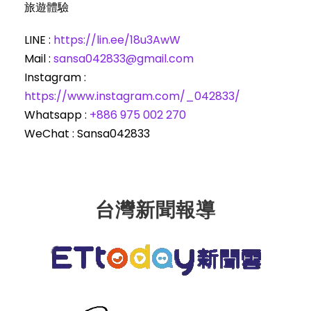
旅遊體驗
LINE :
https://lin.ee/18u3AwW
Mail :
sansa042833@gmail.com
Instagram :
https://www.instagram.com/_042833/
Whatsapp : ‪
+886 975 002 270‬
WeChat : Sansa042833
台灣新聞報導