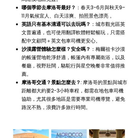
哪個季節去摩洛哥最好？
：春天3–6月與秋天9–
11月氣候宜人、白天涼爽、拍照景色漂亮 。
英語只有基本溝通可以去玩嗎？
：城市觀光區英
文普遍通，也可使用翻譯軟體輕鬆暢玩，只需搭
配中文顧問＋英文包車司機更安心。
沙漠露營體驗怎麼樣？安全嗎？
：梅爾祖卡沙漠
的帳篷營地乾淨舒適，帳篷內有專屬衛浴，以及
餐廳，視野壯闊，駱駝行與星空晚餐非常值得推
薦。
摩洛哥交通？景點怎麼去？
: 摩洛哥的景點與城市
距離都大約要2-3小時車程，都需在地包車司機
協助，尤其很多地區是需要專業司機導覽，避免
路況不熟，浪費許多旅行時間。