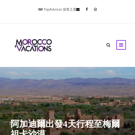
TripAdvisor 旅客之選
阿加迪爾出發4天行程至梅爾
祖卡沙漠