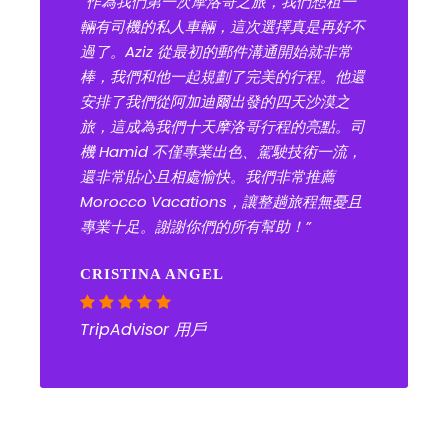
“作為我們第一次摩洛哥之旅，我們想租一
輛有司機的私人車輛，這次選擇真是再好不
過了。Aziz 從最初的郵件溝通開始就非常
棒，我們和他一起規劃了完美的行程。他還
安排了我們從阿加迪爾出發的四天沙漠之
旅，這成為我們十天摩洛哥行程的亮點。司
機 Hamid 不僅專業出色、駕駛技術一流，
還非常貼心且相處愉快。我們非常推薦
Morocco Vacations，讓整趟旅程無憂且
專業十足。謝謝你們的所有幫助！”
CRISTINA ANGEL
TripAdvisor 用戶