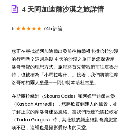
4 天阿加迪爾沙漠之旅詳情
★★★★★
5
745 評論
您正在尋找從阿加迪爾出發前往梅爾祖卡撒哈拉沙漠
的行程嗎？這趟為期 4 天的沙漠之旅正是您探索摩
洛哥奇觀的理想方式。旅程將首先帶我們前往塔魯丹
特，也被稱為「小馬拉喀什」。接著，我們將前往摩
洛哥柏柏爾人堡壘——阿伊特本哈杜古堡。
在斯庫拉綠洲（Skoura Oasis）和阿姆里迪爾古堡
（Kasbah Amredil），您將欣賞到迷人的風景，並
了解正宗的摩洛哥建築風格。當我們抵達托德拉峽谷
（Todra Gorges）時，其壯觀的懸崖絕對會讓您驚
嘆不已，這裡也是攝影愛好者的天堂。