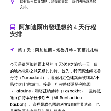
如有任何飲食限制，請提前告知，我們將竭誠為您
安排。
阿加迪爾出發理想的 4 天行程
安排
第 1 天：阿加迪爾－塔魯丹特－瓦爾扎扎特
今天是從阿加迪爾出發的 4 天沙漠之旅第一天，目
的地為電影之城瓦爾扎扎特。首先，我們將途經塔魯
丹特（Taroudant），這座因紅色建築而被稱為“小
馬拉喀什”的城市。接著，行程將經過塔利烏因
（Taliouine）和塔茲納赫特（Taznakht），最終抵
達阿伊特本哈杜卡斯巴（Ait Benhaddou
Kasbah）。這裡是聯合國教科文組織世界遺產，也