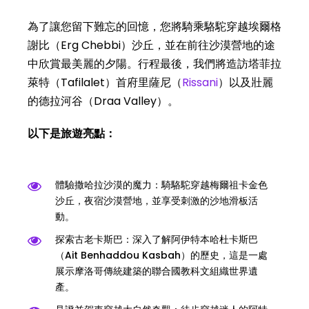
為了讓您留下難忘的回憶，您將騎乘駱駝穿越埃爾格
謝比（Erg Chebbi）沙丘，並在前往沙漠營地的途
中欣賞最美麗的夕陽。行程最後，我們將造訪塔菲拉
萊特（Tafilalet）首府里薩尼（
Rissani
）以及壯麗
的德拉河谷（Draa Valley）。
以下是旅遊亮點：
體驗撒哈拉沙漠的魔力：騎駱駝穿越梅爾祖卡金色
沙丘，夜宿沙漠營地，並享受刺激的沙地滑板活
動。
探索古老卡斯巴：深入了解阿伊特本哈杜卡斯巴
（Ait Benhaddou Kasbah）的歷史，這是一處
展示摩洛哥傳統建築的聯合國教科文組織世界遺
產。