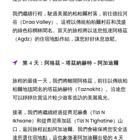
我們繼續行程，駛過美麗的柏柏爾村落，前往德拉河
谷（Draa Valley）。這裡以傳統柏柏爾村莊和茂盛
的綠色棕櫚林聞名。當天的旅程將以送您抵達阿格茲
（Agdz）的住宿地點作結，讓您好好休息放鬆。
第 4 天：阿格茲－塔茲納赫特－阿加迪爾
旅程的最後一天，我們將離開阿格茲，前往以傳統柏
柏爾地毯聞名的塔茲納赫特（Taznakht）。沿途您
可以靜靜欣賞這片較少遊客造訪的美麗風光。
接著，我們將繼續經過提齊尼赫桑（Tizi N
Ikhsane）和提齊尼蒂加廷（Tizi N Tighatine）山
口，返回旅程起點阿加迪爾。我們會確保將您安全送
達所選住宿地點，這也象徵著阿加迪爾出發的 4 天