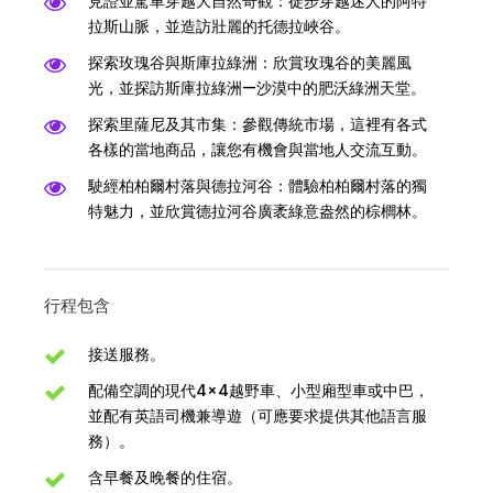
見證並駕車穿越大自然奇觀：徒步穿越迷人的阿特
拉斯山脈，並造訪壯麗的托德拉峽谷。
探索玫瑰谷與斯庫拉綠洲：欣賞玫瑰谷的美麗風
光，並探訪斯庫拉綠洲—沙漠中的肥沃綠洲天堂。
探索里薩尼及其市集：參觀傳統市場，這裡有各式
各樣的當地商品，讓您有機會與當地人交流互動。
駛經柏柏爾村落與德拉河谷：體驗柏柏爾村落的獨
特魅力，並欣賞德拉河谷廣袤綠意盎然的棕櫚林。
行程包含
接送服務。
配備空調的現代4×4越野車、小型廂型車或中巴，
並配有英語司機兼導遊（可應要求提供其他語言服
務）。
含早餐及晚餐的住宿。