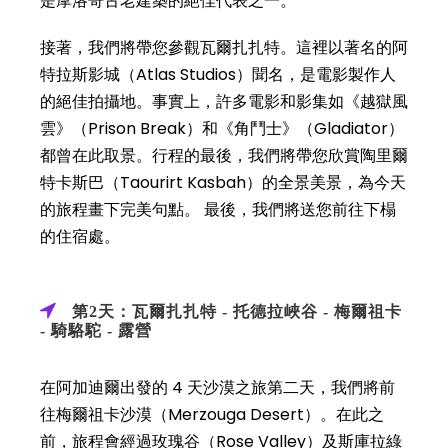
是摩洛哥古老建築的絕佳代表之一。
接著，我們將帶您參觀瓦爾扎扎特。這裡以著名的阿
特拉斯影城（Atlas Studios）聞名，是電影製作人
的絕佳拍攝地。事實上，許多電影和影集如《越獄風
雲》（Prison Break）和《角鬥士》（Gladiator）
都曾在此取景。行程的最後，我們將帶您欣賞陶里爾
特卡斯巴（Taourirt Kasbah）的全景美景，為今天
的旅程畫下完美句點。 最後，我們將送您前往下榻
的住宿處。
第2天：瓦爾扎扎特 - 托德拉峽谷 - 梅爾祖卡
- 騎駱駝 - 露營
在阿加迪爾出發的 4 天沙漠之旅第二天，我們將前
往梅爾祖卡沙漠（Merzouga Desert）。在此之
前，旅程會經過玫瑰谷（Rose Valley）及斯庫拉綠