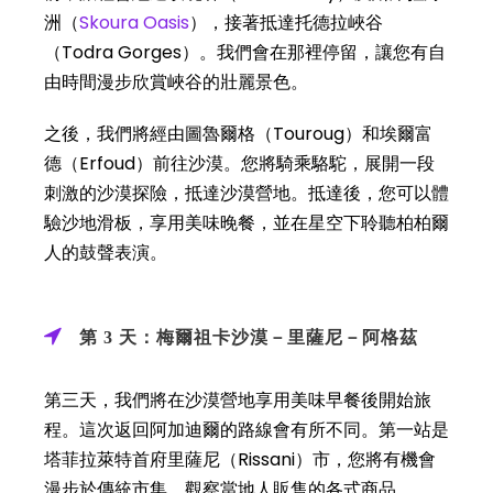
洲（
Skoura Oasis
），接著抵達托德拉峽谷
（Todra Gorges）。我們會在那裡停留，讓您有自
由時間漫步欣賞峽谷的壯麗景色。
之後，我們將經由圖魯爾格（Touroug）和埃爾富
德（Erfoud）前往沙漠。您將騎乘駱駝，展開一段
刺激的沙漠探險，抵達沙漠營地。抵達後，您可以體
驗沙地滑板，享用美味晚餐，並在星空下聆聽柏柏爾
人的鼓聲表演。
第 3 天：梅爾祖卡沙漠－里薩尼－阿格茲
第三天，我們將在沙漠營地享用美味早餐後開始旅
程。這次返回阿加迪爾的路線會有所不同。第一站是
塔菲拉萊特首府里薩尼（Rissani）市，您將有機會
漫步於傳統市集，觀察當地人販售的各式商品。