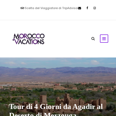
Scelta del Viaggiatore di TripAdvisor
Tour di 4 Giorni da Agadir al
Deserto di Merzouga