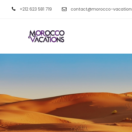
+212 623 581 719
contact@morocco-vacation