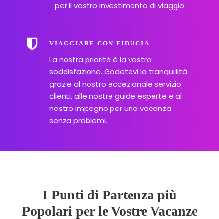
per il vostro investimento di viaggio.
VIAGGIARE CON FIDUCIA
La nostra priorità è la vostra
soddisfazione. Godetevi la tranquillità
grazie al nostro eccezionale servizio
clienti, alle nostre guide esperte e al
nostro impegno per una vacanza
senza problemi.
I Punti di Partenza più
Popolari per le Vostre Vacanze