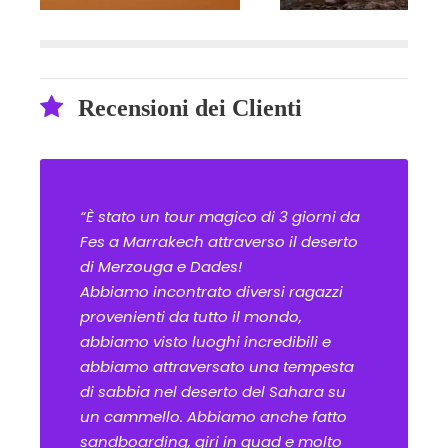
Recensioni dei Clienti
“È stato un tour magico di 3 giorni da
Fes a Marrakech attraverso il deserto
di Merzouga e Dades!
Abbiamo incontrato diversi ragazzi
provenienti da tutto il mondo,
abbiamo visto luoghi incredibili e
abbiamo attraversato una tempesta
di sabbia nel deserto del Sahara su
un cammello. Abbiamo anche fatto
sandboarding, giri in quad e molto