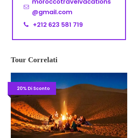
moroccotravelvacations
@gmail.com
+212 623 581 719
Tour Correlati
20% Di Sconto