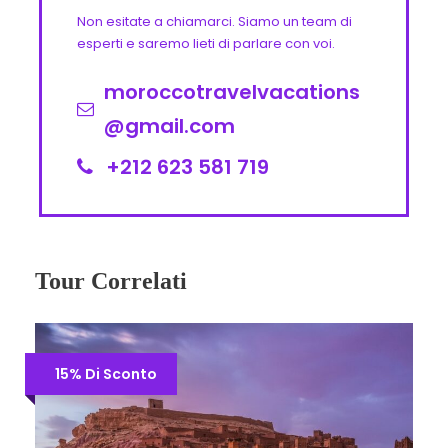
Non esitate a chiamarci. Siamo un team di
esperti e saremo lieti di parlare con voi.
moroccotravelvacations
@gmail.com
+212 623 581 719
Tour Correlati
15% Di Sconto