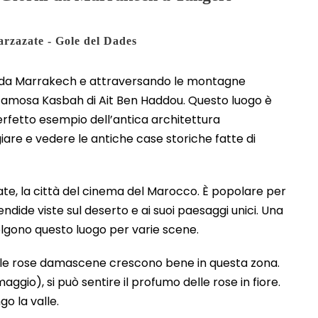
rzazate - Gole del Dades
ndo da Marrakech e attraversando le montagne
a famosa Kasbah di Ait Ben Haddou. Questo luogo è
rfetto esempio dell’antica architettura
iare e vedere le antiche case storiche fatte di
e, la città del cinema del Marocco. È popolare per
lendide viste sul deserto e ai suoi paesaggi unici. Una
scelgono questo luogo per varie scene.
he le rose damascene crescono bene in questa zona.
aggio), si può sentire il profumo delle rose in fiore.
o la valle.