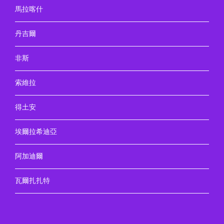
馬拉喀什
丹吉爾
非斯
索維拉
得土安
埃爾拉希迪亞
阿加迪爾
瓦爾扎扎特