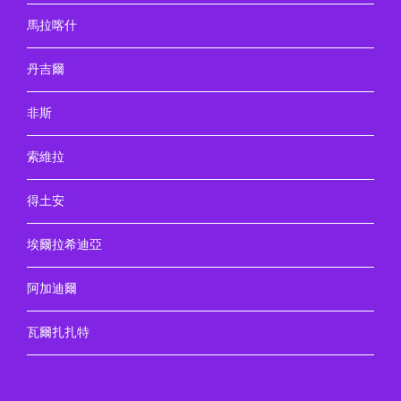
馬拉喀什
丹吉爾
非斯
索維拉
得土安
埃爾拉希迪亞
阿加迪爾
瓦爾扎扎特