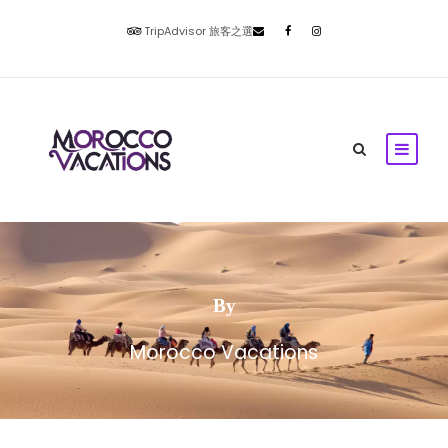
TripAdvisor 旅客之選
By
Morocco Vacations