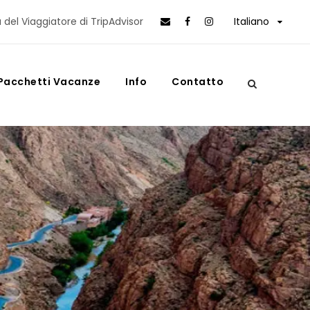
 del Viaggiatore di TripAdvisor
Italiano
Pacchetti Vacanze
Info
Contatto