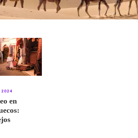
 2024
eo en
uecos:
jos