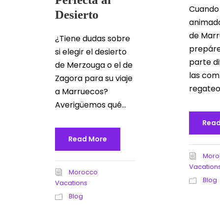
Cuando v
Desierto
animad
de Marr
¿Tiene dudas sobre
prepáre
si elegir el desierto
parte d
de Merzouga o el de
las com
Zagora para su viaje
regateo.
a Marruecos?
Averigüemos qué...
Read
Read More
Moro
Vacation
Morocco
Blog
Vacations
Blog