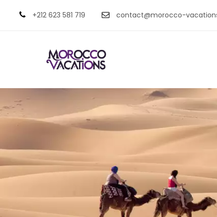
+212 623 581 719
contact@morocco-vacation