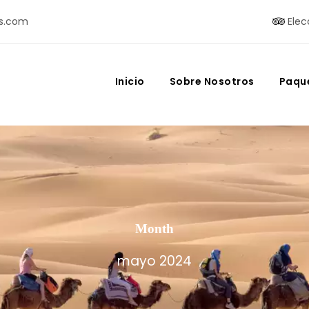
s.com
Elec
Inicio
Sobre Nosotros
Paqu
Month
mayo 2024