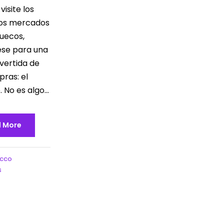
isite los
os mercados
uecos,
se para una
ivertida de
pras: el
 No es algo...
 More
cco
s