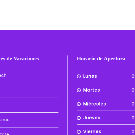
es de Vacaciones
Horario de Apertura
ech
Lunes
0
Martes
0
Miércoles
0
Jueves
0
anca
Viernes
0
zate