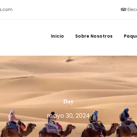
s.com
Elec
Inicio
Sobre Nosotros
Paqu
Day
mayo 30, 2024