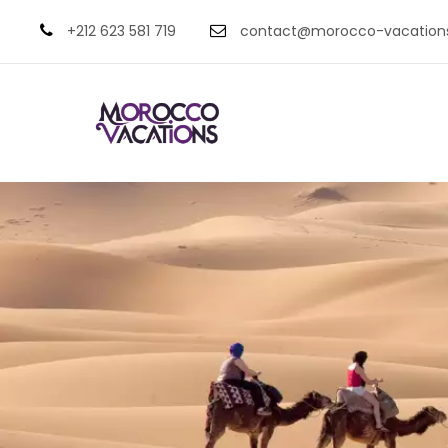
+212 623 581 719
contact@morocco-vacation