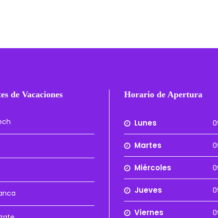
es de Vacaciones
Horario de Apertura
ech
Lunes
0
Martes
0
Miércoles
0
Jueves
0
anca
Viernes
0
zate